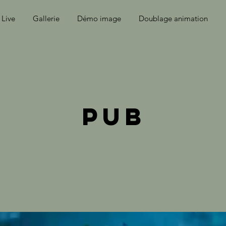
Live
Gallerie
Démo image
Doublage animation
pub